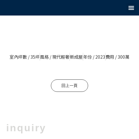
跳
至
首頁
關於彩沛
服務項目
精選作品
聯絡我們
主
要
內
容
室內坪數 / 35坪
風格 / 現代輕奢
新成屋
年份 / 2023
費用 / 300萬
回上一頁
inquiry