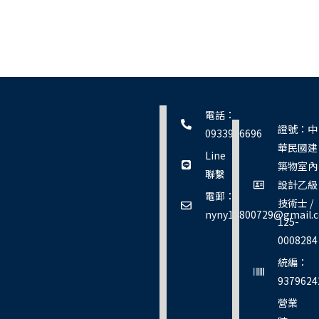
線上諮詢
電話：
證號：中
0933926696
華民國建
Line
築物室內
聯繫
設計乙級
電郵：
技術士 /
nyny19800729@gmail.
125-
0008284
統編：
9379624
營業