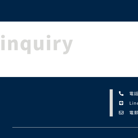
跳
至
主
要
inquiry
內
容
線上諮詢
電話
Li
電郵